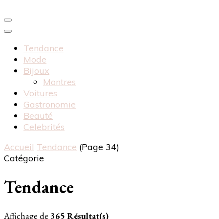
Tendance
Mode
Bijoux
Montres
Voitures
Gastronomie
Beauté
Celebrités
Accueil
Tendance
(Page 34)
Catégorie
Tendance
Affichage de
365 Résultat(s)