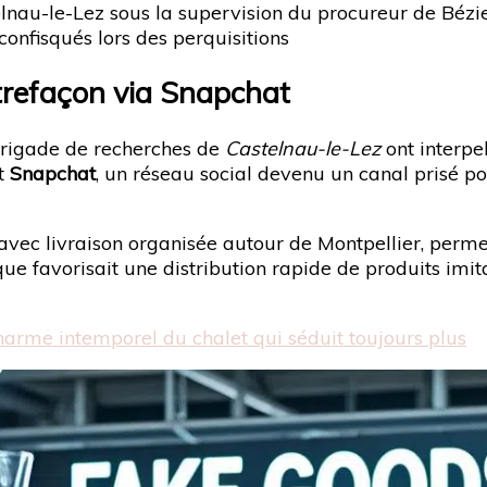
nau-le-Lez sous la supervision du procureur de Bézi
onfisqués lors des perquisitions
trefaçon via Snapchat
 brigade de recherches de
Castelnau-le-Lez
ont interpe
nt
Snapchat
, un réseau social devenu un canal prisé po
ec livraison organisée autour de Montpellier, permett
ue favorisait une distribution rapide de produits i
harme intemporel du chalet qui séduit toujours plus