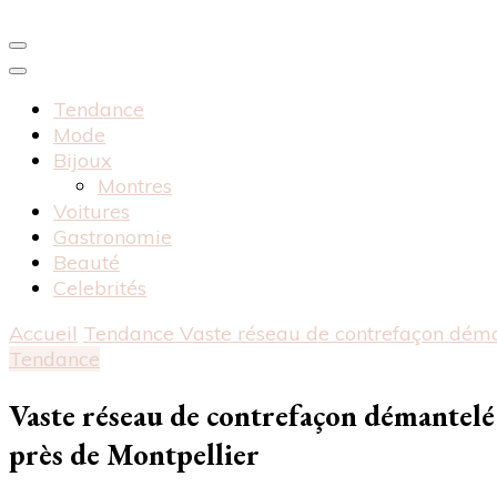
Tendance
Mode
Bijoux
Montres
Voitures
Gastronomie
Beauté
Celebrités
Accueil
Tendance
Vaste réseau de contrefaçon démant
Tendance
Vaste réseau de contrefaçon démantelé : 
près de Montpellier