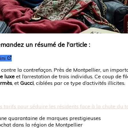
Demandez un résumé de l'article :
ni
 contre la contrefaçon. Près de Montpellier, un import
de luxe
et l’arrestation de trois individus. Ce coup de f
rmès
, et
Gucci
, ciblées par ce type d’activités illicites.
s tarifs pour séduire les résidents face à la chute du 
 une quarantaine de marques prestigieuses
pchat dans la région de Montpellier