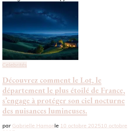
Celebrités
Découvrez comment le Lot, le
département le plus étoilé de France,
s’engage à protéger son ciel nocturne
des nuisances lumineuses.
par
Gabrielle Hamon
le
10 octobre 2025
10 octobre