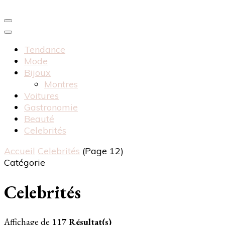
Tendance
Mode
Bijoux
Montres
Voitures
Gastronomie
Beauté
Celebrités
Accueil
Celebrités
(Page 12)
Catégorie
Celebrités
Affichage de
117 Résultat(s)