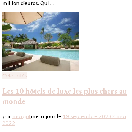
million d’euros. Qui …
Celebrités
Les 10 hôtels de luxe les plus chers au
monde
par
margot
mis à jour le
19 septembre 2023
3 mai
2022