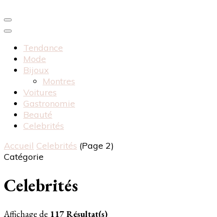
Tendance
Mode
Bijoux
Montres
Voitures
Gastronomie
Beauté
Celebrités
Accueil
Celebrités
(Page 2)
Catégorie
Celebrités
Affichage de
117 Résultat(s)