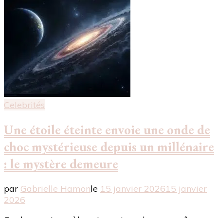
Celebrités
Une étoile éteinte envoie une onde de
choc mystérieuse depuis un millénaire
: le mystère demeure
par
Gabrielle Hamon
le
15 janvier 2026
15 janvier
2026