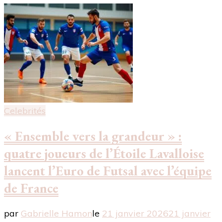
Celebrités
« Ensemble vers la grandeur » :
quatre joueurs de l’Étoile Lavalloise
lancent l’Euro de Futsal avec l’équipe
de France
par
Gabrielle Hamon
le
21 janvier 2026
21 janvier