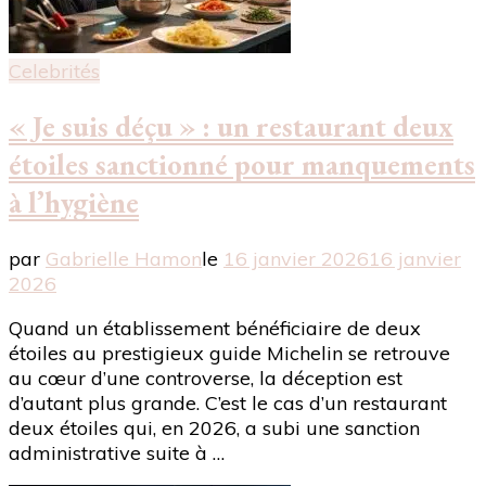
Celebrités
« Je suis déçu » : un restaurant deux
étoiles sanctionné pour manquements
à l’hygiène
par
Gabrielle Hamon
le
16 janvier 2026
16 janvier
2026
Quand un établissement bénéficiaire de deux
étoiles au prestigieux guide Michelin se retrouve
au cœur d’une controverse, la déception est
d’autant plus grande. C’est le cas d’un restaurant
deux étoiles qui, en 2026, a subi une sanction
administrative suite à …