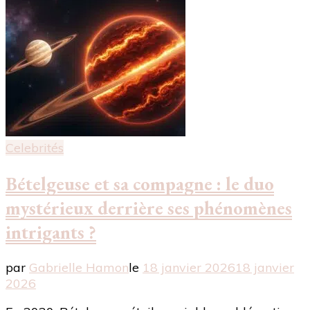
Celebrités
Bételgeuse et sa compagne : le duo
mystérieux derrière ses phénomènes
intrigants ?
par
Gabrielle Hamon
le
18 janvier 2026
18 janvier
2026