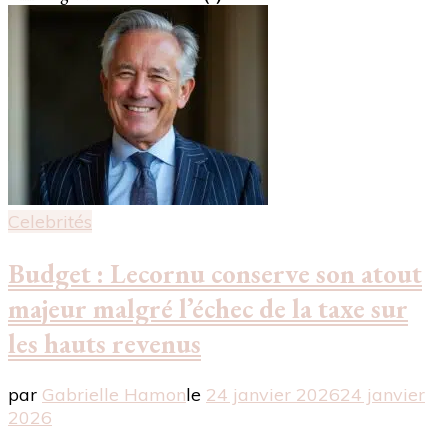
Celebrités
Budget : Lecornu conserve son atout
majeur malgré l’échec de la taxe sur
les hauts revenus
par
Gabrielle Hamon
le
24 janvier 2026
24 janvier
2026