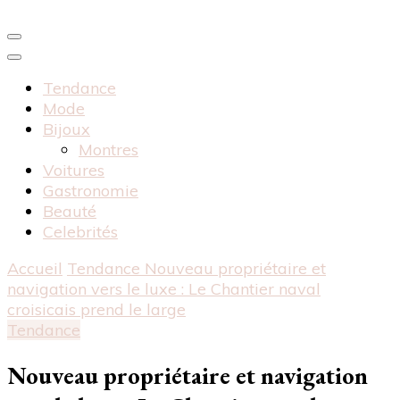
Tendance
Mode
Bijoux
Montres
Voitures
Gastronomie
Beauté
Celebrités
Accueil
Tendance
Nouveau propriétaire et
navigation vers le luxe : Le Chantier naval
croisicais prend le large
Tendance
Nouveau propriétaire et navigation