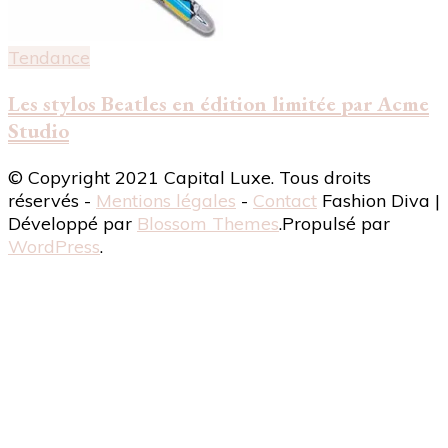
Tendance
Les stylos Beatles en édition limitée par Acme
Studio
© Copyright 2021 Capital Luxe. Tous droits
réservés -
Mentions légales
-
Contact
Fashion Diva |
Développé par
Blossom Themes
.Propulsé par
WordPress
.