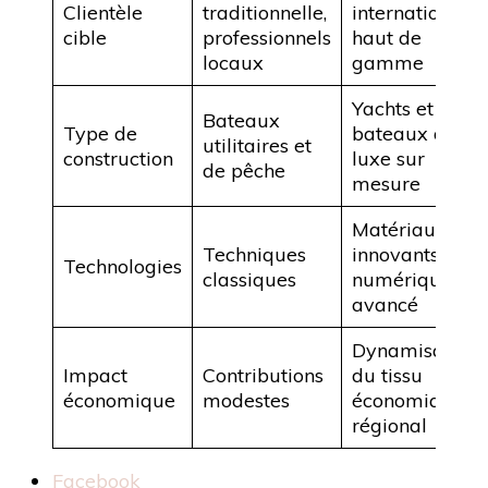
Clientèle
traditionnelle,
internationaux
cible
professionnels
haut de
locaux
gamme
Yachts et
Bateaux
Type de
bateaux de
utilitaires et
construction
luxe sur
de pêche
mesure
Matériaux
Techniques
innovants et
Technologies
classiques
numérique
avancé
Dynamisation
Impact
Contributions
du tissu
économique
modestes
économique
régional
Partager
Facebook