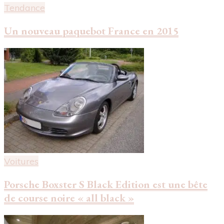
Tendance
Un nouveau paquebot France en 2015
Voitures
Porsche Boxster S Black Edition est une bête
de course noire « all black »