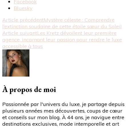
Partager
Facebook
la
Bluesky
publication
Navigation
Article précédent
Mystère céleste : Comprendre
"Luxe
l’extinction soudaine de cette étoile sœur du Soleil
2026
d'article
Article suivant
Les Kretz dévoilent leur première
:
agence, incarnant leur passion pour rendre le luxe
cap
accessible à tous
sur
une
expérience
immersive,
authentique
et
globale"
À propos de moi
Passionnée par l'univers du luxe, je partage depuis
plusieurs années mes découvertes, coups de cœur
et conseils sur mon blog. À 44 ans, je navigue entre
destinations exclusives, mode intemporelle et art