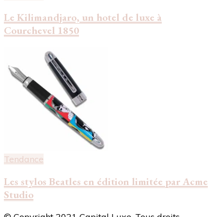
Le Kilimandjaro, un hotel de luxe à
Courchevel 1850
Tendance
Les stylos Beatles en édition limitée par Acme
Studio
© Copyright 2021 Capital Luxe. Tous droits