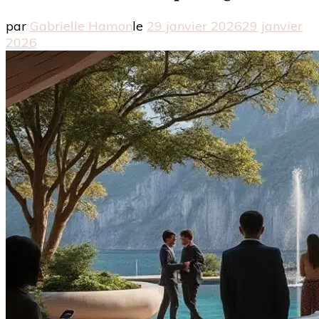
par
Gabrielle Hamon
le
29 janvier 2026
29 janvier
2026