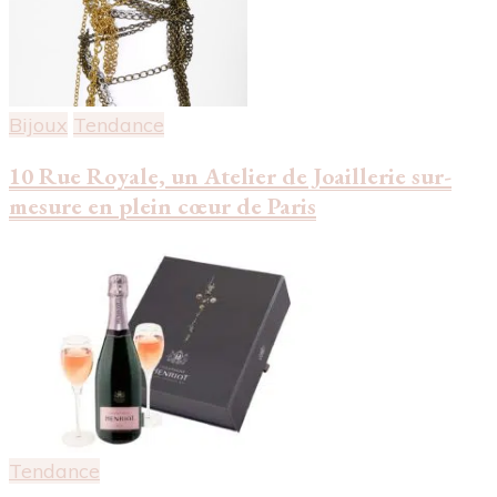
Bijoux
Tendance
10 Rue Royale, un Atelier de Joaillerie sur-
mesure en plein cœur de Paris
Tendance