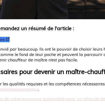
Demandez un résumé de l'article :
ni
vié par beaucoup. Ils ont le pouvoir de choisir leurs ho
le comme le fond de leur poche et peuvent la parcourir 
nir chauffeur de maître n’est pas facile.
saires pour devenir un maître-chauff
 les qualités requises et les compétences nécessaires
neldemaison.agency
.
oix de votre assurance automobile pour un véhicule de