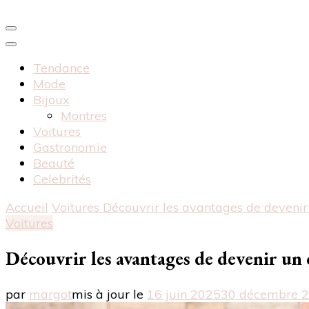
Tendance
Mode
Bijoux
Montres
Voitures
Gastronomie
Beauté
Celebrités
Accueil
Voitures
Découvrir les avantages de devenir
Voitures
Découvrir les avantages de devenir un 
par
margot
mis à jour le
16 juin 2025
30 décembre 