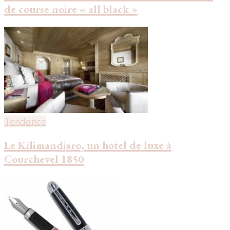
de course noire « all black »
Tendance
Le Kilimandjaro, un hotel de luxe à
Courchevel 1850