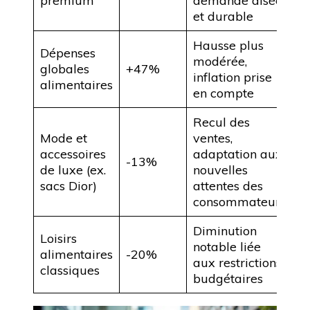
premium
demande aisée
et durable
Hausse plus
Dépenses
modérée,
globales
+47%
inflation prise
alimentaires
en compte
Recul des
Mode et
ventes,
accessoires
adaptation aux
-13%
de luxe (ex.
nouvelles
sacs Dior)
attentes des
consommateurs
Diminution
Loisirs
notable liée
alimentaires
-20%
aux restrictions
classiques
budgétaires