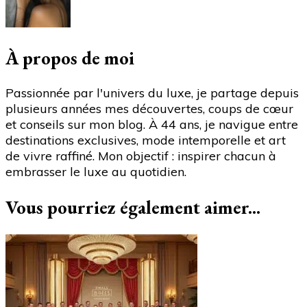
déboursent
près
de
20
À propos de moi
euros
pour
Passionnée par l'univers du luxe, je partage depuis
un
plusieurs années mes découvertes, coups de cœur
smoothie
et conseils sur mon blog. À 44 ans, je navigue entre
?"
destinations exclusives, mode intemporelle et art
de vivre raffiné. Mon objectif : inspirer chacun à
embrasser le luxe au quotidien.
Vous pourriez également aimer...