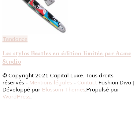
Tendance
Les stylos Beatles en édition limitée par Acme
Studio
© Copyright 2021 Capital Luxe. Tous droits
réservés -
Mentions légales
-
Contact
Fashion Diva |
Développé par
Blossom Themes
.Propulsé par
WordPress
.