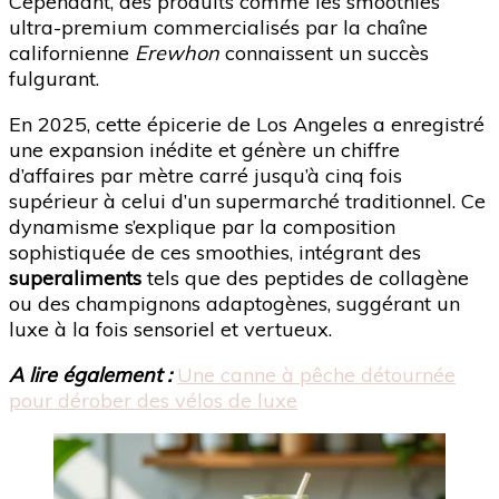
Cependant, des produits comme les smoothies
ultra-premium commercialisés par la chaîne
californienne
Erewhon
connaissent un succès
fulgurant.
En 2025, cette épicerie de Los Angeles a enregistré
une expansion inédite et génère un chiffre
d’affaires par mètre carré jusqu’à cinq fois
supérieur à celui d’un supermarché traditionnel. Ce
dynamisme s’explique par la composition
sophistiquée de ces smoothies, intégrant des
superaliments
tels que des peptides de collagène
ou des champignons adaptogènes, suggérant un
luxe à la fois sensoriel et vertueux.
A lire également :
Une canne à pêche détournée
pour dérober des vélos de luxe