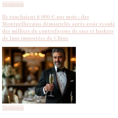
Tendance
Ils touchaient 6 000 € par mois : des
Montpelliérains démantelés après avoir écoulé
des milliers de contrefaçons de sacs et baskets
de luxe importées de Chine
Tendance