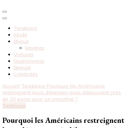
Tendance
Mode
Bijoux
Montres
Voitures
Gastronomie
Beauté
Celebrités
Accueil
Tendance
Pourquoi les Américains
restreignent leurs dépenses mais déboursent près
de 20 euros pour un smoothie ?
Tendance
Pourquoi les Américains restreignent