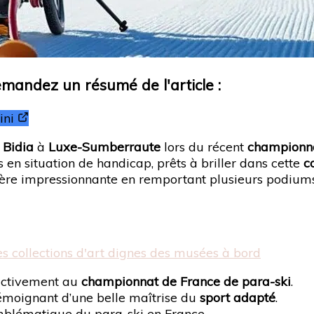
Demandez un résumé de l'article :
ni
 Bidia
à
Luxe-Sumberraute
lors du récent
championna
s en situation de handicap, prêts à briller dans cette
c
manière impressionnante en remportant plusieurs podiums
des collections d'art dignes des musées à bord
activement au
championnat de France de para-ski
.
témoignant d’une belle maîtrise du
sport adapté
.
emblématique du para-ski en France.