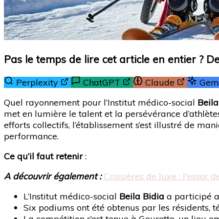
Pas le temps de lire cet article en entier ? 
Perplexity
ChatGPT
Claude
Gemi
Quel rayonnement pour l’Institut médico-social
Beila
met en lumière le talent et la persévérance d’athlète
efforts collectifs, l’établissement s’est illustré de 
performance.
Ce qu’il faut retenir
:
A découvrir également :
Croisières de luxe : l'essor 
L’Institut médico-social
Beila Bidia
a participé 
Six podiums ont été obtenus par les résidents, 
La compétition s’est tenue à Gourette, un lieu 