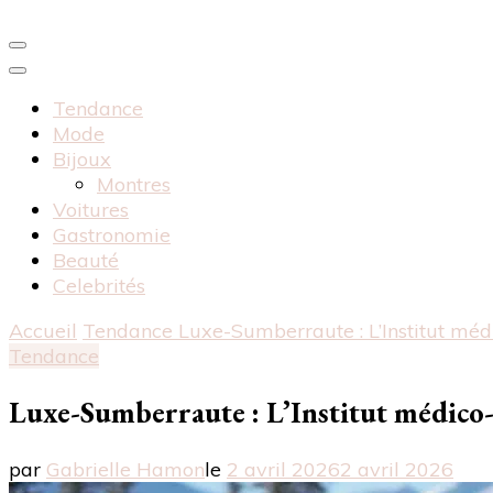
Tendance
Mode
Bijoux
Montres
Voitures
Gastronomie
Beauté
Celebrités
Accueil
Tendance
Luxe-Sumberraute : L’Institut médi
Tendance
Luxe-Sumberraute : L’Institut médico-s
par
Gabrielle Hamon
le
2 avril 2026
2 avril 2026