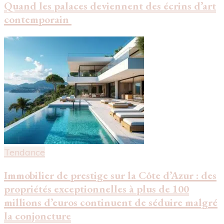
Quand les palaces deviennent des écrins d’art
contemporain
Tendance
Immobilier de prestige sur la Côte d’Azur : des
propriétés exceptionnelles à plus de 100
millions d’euros continuent de séduire malgré
la conjoncture