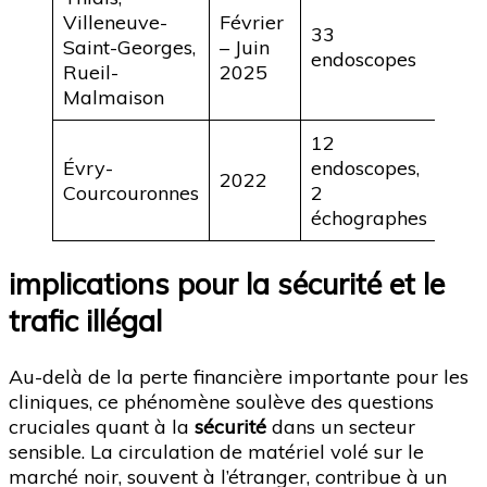
Villeneuve-
Février
33
~ 9
Saint-Georges,
– Juin
endoscopes
000
Rueil-
2025
Malmaison
12
Évry-
endoscopes,
~ 3
2022
Courcouronnes
2
000
échographes
implications pour la sécurité et le
trafic illégal
Au-delà de la perte financière importante pour les
cliniques, ce phénomène soulève des questions
cruciales quant à la
sécurité
dans un secteur
sensible. La circulation de matériel volé sur le
marché noir, souvent à l’étranger, contribue à un