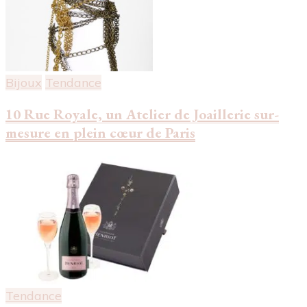
Bijoux
Tendance
10 Rue Royale, un Atelier de Joaillerie sur-
mesure en plein cœur de Paris
Tendance