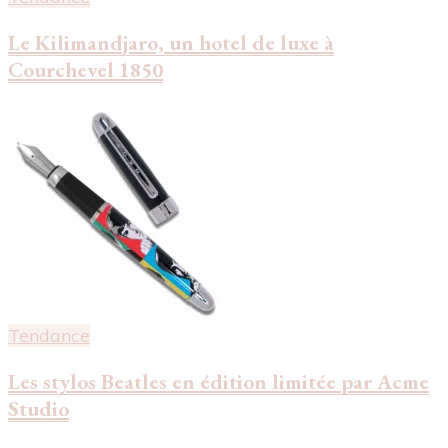
Le Kilimandjaro, un hotel de luxe à
Courchevel 1850
Tendance
Les stylos Beatles en édition limitée par Acme
Studio