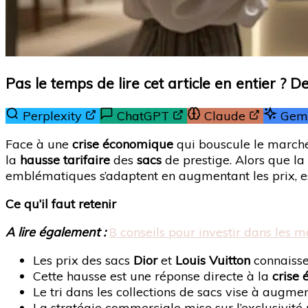
Pas le temps de lire cet article en entier ? 
Perplexity
ChatGPT
Claude
Gemi
Face à une
crise économique
qui bouscule le march
la
hausse tarifaire
des
sacs
de prestige. Alors que l
emblématiques s’adaptent en augmentant les prix, esp
Ce qu’il faut retenir
A lire également :
8 conseils pour investir dans les m
Les prix des sacs
Dior
et
Louis Vuitton
connaisse
Cette hausse est une réponse directe à la
crise
Le tri dans les collections de sacs vise à augme
La stratégie commerciale mise sur l’exclusivité