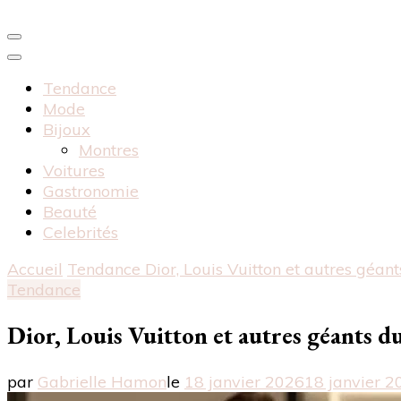
Tendance
Mode
Bijoux
Montres
Voitures
Gastronomie
Beauté
Celebrités
Accueil
Tendance
Dior, Louis Vuitton et autres géan
Tendance
Dior, Louis Vuitton et autres géants d
par
Gabrielle Hamon
le
18 janvier 2026
18 janvier 2