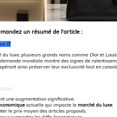
Demandez un résumé de l'article :
ni
é du luxe, plusieurs grands noms comme
Dior
et
Louis
a demande mondiale montre des signes de ralentisse
érant ainsi préserver leur exclusivité tout en consol
ontres
nt une augmentation significative.
 économique
actuelle qui impacte le
marché du luxe
.
nter le prix moyen des articles proposés.
 pour surmonter les défis économiques.