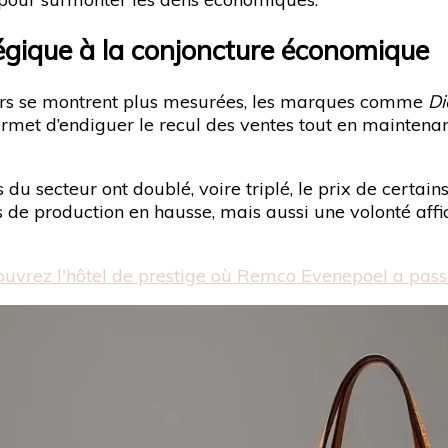
tégique à la conjoncture économique
rs se montrent plus mesurées, les marques comme
Di
ermet d’endiguer le recul des ventes tout en maintenant
rs du secteur ont doublé, voire triplé, le prix de cer
ts de production en hausse, mais aussi une volonté aff
ouvrez l'hôtel de prestige où Remco Evenepoel a passé