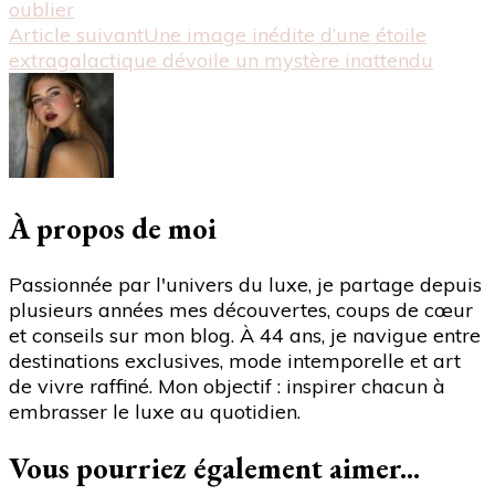
oublier
quel
Article suivant
Une image inédite d’une étoile
palace
extragalactique dévoile un mystère inattendu
de
rêve
offre
la
plus
belle
vue
À propos de moi
sur
la
Passionnée par l'univers du luxe, je partage depuis
skyline
plusieurs années mes découvertes, coups de cœur
et
et conseils sur mon blog. À 44 ans, je navigue entre
le
destinations exclusives, mode intemporelle et art
bord
de vivre raffiné. Mon objectif : inspirer chacun à
de
embrasser le luxe au quotidien.
l’eau
à
Vous pourriez également aimer...
travers