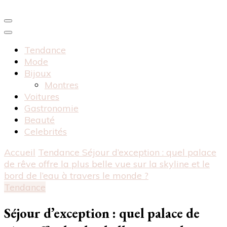
Tendance
Mode
Bijoux
Montres
Voitures
Gastronomie
Beauté
Celebrités
Accueil
Tendance
Séjour d’exception : quel palace
de rêve offre la plus belle vue sur la skyline et le
bord de l’eau à travers le monde ?
Tendance
Séjour d’exception : quel palace de