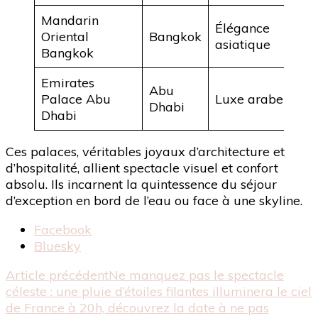
Mandarin
Fl
Élégance
Oriental
Bangkok
Ch
asiatique
Bangkok
Ph
Emirates
Abu
Go
Palace Abu
Luxe arabe
Dhabi
Pe
Dhabi
Ces palaces, véritables joyaux d’architecture et
d’hospitalité, allient spectacle visuel et confort
absolu. Ils incarnent la quintessence du séjour
d’exception en bord de l’eau ou face à une skyline.
Partager
Facebook
la
Bluesky
publication
Navigation
Article précédent
Ne manquez pas le spectacle
"Séjour
céleste : une pluie d’étoiles filantes illuminera le ciel
d’exception
d'article
de France à 20h, découvrez la date à ne pas
: