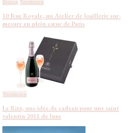
Bijoux
Tendance
10 Rue Royale, un Atelier de Joaillerie sur-
mesure en plein cœur de Paris
Tendance
Le Ritz, une idée de cadeau pour une saint
valentin 2011 de luxe