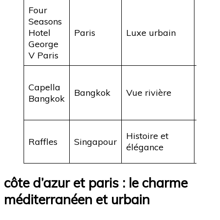
Four
Seasons
Vue s
Hotel
Paris
Luxe urbain
ville,
George
gast
V Paris
Desi
Capella
cont
Bangkok
Vue rivière
Bangkok
pisci
débo
Vue 
Histoire et
Raffles
Singapour
Bay, 
élégance
lége
côte d’azur et paris : le charme
méditerranéen et urbain