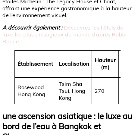
étoilés Michelin : The Legacy House et Chaat,
offrant une expérience gastronomique à la hauteur
de l’environnement visuel.
A découvrir également :
Découvrez les hôtels de
luxe les plus prestigieux du monde d’après Robb
Report
Nom
Hauteur
Établissement
Localisation
d
(m)
cham
Tsim Sha
Rosewood
Tsui, Hong
270
413
Hong Kong
Kong
une ascension asiatique : le luxe au
bord de l’eau à Bangkok et