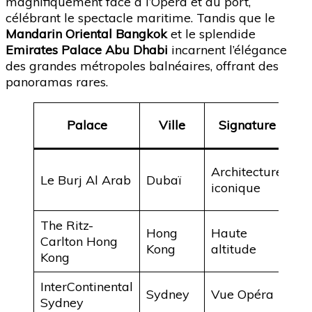
magnifiquement face à l’Opéra et au port,
célébrant le spectacle maritime. Tandis que le
Mandarin Oriental Bangkok
et le splendide
Emirates Palace Abu Dhabi
incarnent l’élégance
des grandes métropoles balnéaires, offrant des
panoramas rares.
Ty
Palace
Ville
Signature
Me
Architecture
Le Burj Al Arab
Dubaï
sk
iconique
Du
The Ritz-
Hong
Haute
Ba
Carlton Hong
Kong
altitude
Vi
Kong
InterContinental
Po
Sydney
Vue Opéra
Sydney
Ja