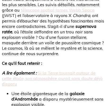
les plus sensibles. Les suivis détaillés, notamment
grâce au
télescope spatial James Webb Space
(JWST) et l’observatoire à rayons X
Chandra
, ont
permis d’ébaucher des hypothèses fascinantes mais
encore contradictoires. S’agit-il d’une
supernova
ratée
, où l’étoile s’effondre en un trou noir sans
explosion visible ? Ou d’une fusion stellaire,
masquée derrière un voile de poussière cosmique ?
Le cosmos, là où se mêlent le mystère et la science,
continue de nous surprendre.
Ce qu’il faut retenir :
A lire également :
Si la Terre tournait autour de
cette étoile, son atmosphère aurait sans doute déjà
disparu
Une étoile gigantesque de la
galaxie
d’Andromède
a disparu mystérieusement sans
explosion visible.