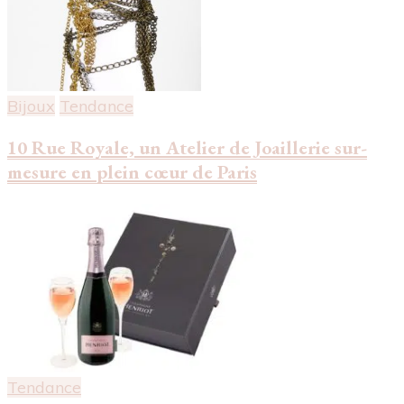
Bijoux
Tendance
10 Rue Royale, un Atelier de Joaillerie sur-
mesure en plein cœur de Paris
Tendance