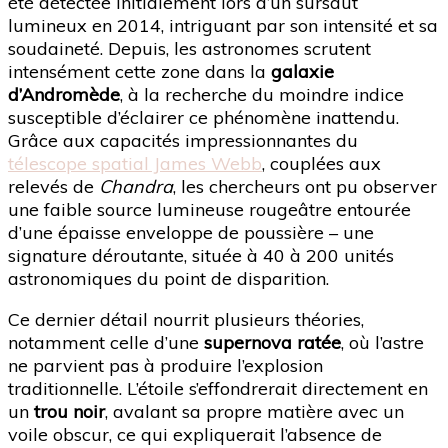
été détectée initialement lors d’un sursaut
lumineux en 2014, intriguant par son intensité et sa
soudaineté. Depuis, les astronomes scrutent
intensément cette zone dans la
galaxie
d’Andromède
, à la recherche du moindre indice
susceptible d’éclairer ce phénomène inattendu.
Grâce aux capacités impressionnantes du
télescope spatial James Webb
, couplées aux
relevés de
Chandra
, les chercheurs ont pu observer
une faible source lumineuse rougeâtre entourée
d’une épaisse enveloppe de poussière – une
signature déroutante, située à 40 à 200 unités
astronomiques du point de disparition.
Ce dernier détail nourrit plusieurs théories,
notamment celle d’une
supernova ratée
, où l’astre
ne parvient pas à produire l’explosion
traditionnelle. L’étoile s’effondrerait directement en
un
trou noir
, avalant sa propre matière avec un
voile obscur, ce qui expliquerait l’absence de