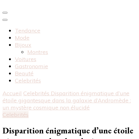
Tendance
Mode
Bijoux
Montres
Voitures
Gastronomie
Beauté
Celebrités
Accueil
Celebrités
Disparition énigmatique d’une
étoile gigantesque dans la galaxie d’Andromède :
un mystère cosmique non élucidé
Celebrités
Disparition énigmatique d’une étoile