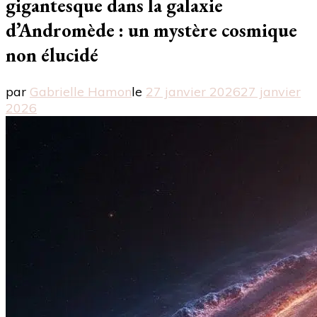
gigantesque dans la galaxie
d’Andromède : un mystère cosmique
non élucidé
par
Gabrielle Hamon
le
27 janvier 2026
27 janvier
2026