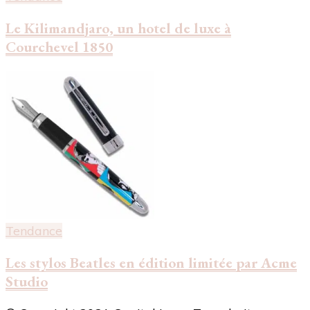
Le Kilimandjaro, un hotel de luxe à
Courchevel 1850
Tendance
Les stylos Beatles en édition limitée par Acme
Studio