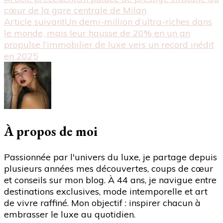
Navigation
"Disparition
cœur de la gare centrale de Milan
énigmatique
d'article
Article suivant
Un demi-million d’ultra-riches dans
d’une
le monde, mais leur hausse de 20% en un an
étoile
propulse l’immobilier de luxe vers un record inédit
gigantesque
en 2025
dans
la
galaxie
d’Andromède
:
un
mystère
À propos de moi
cosmique
non
Passionnée par l'univers du luxe, je partage depuis
élucidé"
plusieurs années mes découvertes, coups de cœur
et conseils sur mon blog. À 44 ans, je navigue entre
destinations exclusives, mode intemporelle et art
de vivre raffiné. Mon objectif : inspirer chacun à
embrasser le luxe au quotidien.