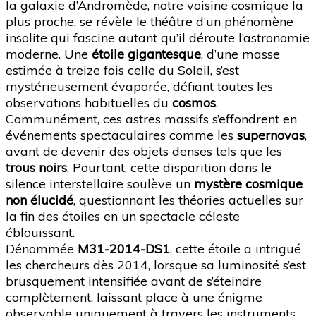
la galaxie d’Andromède, notre voisine cosmique la
plus proche, se révèle le théâtre d’un phénomène
insolite qui fascine autant qu’il déroute l’astronomie
moderne. Une
étoile gigantesque
, d’une masse
estimée à treize fois celle du Soleil, s’est
mystérieusement évaporée, défiant toutes les
observations habituelles du
cosmos
.
Communément, ces astres massifs s’effondrent en
événements spectaculaires comme les
supernovas
,
avant de devenir des objets denses tels que les
trous noirs
. Pourtant, cette disparition dans le
silence interstellaire soulève un
mystère cosmique
non élucidé
, questionnant les théories actuelles sur
la fin des étoiles en un spectacle céleste
éblouissant.
Dénommée
M31-2014-DS1
, cette étoile a intrigué
les chercheurs dès 2014, lorsque sa luminosité s’est
brusquement intensifiée avant de s’éteindre
complètement, laissant place à une énigme
observable uniquement à travers les instruments