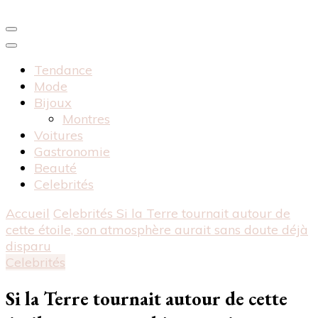
Tendance
Mode
Bijoux
Montres
Voitures
Gastronomie
Beauté
Celebrités
Accueil
Celebrités
Si la Terre tournait autour de
cette étoile, son atmosphère aurait sans doute déjà
disparu
Celebrités
Si la Terre tournait autour de cette