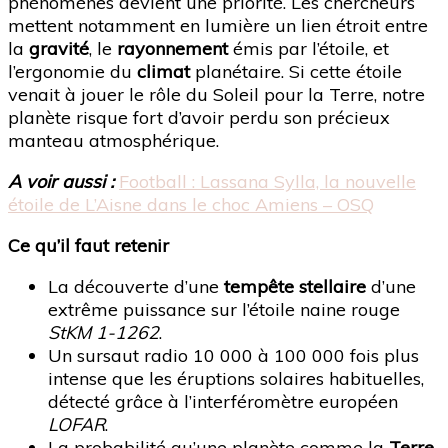
phénomènes devient une priorité. Les chercheurs
mettent notamment en lumière un lien étroit entre
la
gravité
, le
rayonnement
émis par l’étoile, et
l’ergonomie du
climat
planétaire. Si cette étoile
venait à jouer le rôle du Soleil pour la Terre, notre
planète risque fort d’avoir perdu son précieux
manteau atmosphérique.
A voir aussi :
Football : Lassana Sylla, la nouvelle
étoile de L’Aisne dans le choc Amiens – OSQ
Ce qu’il faut retenir
La découverte d’une
tempête stellaire
d’une
extrême puissance sur l’étoile naine rouge
StKM 1-1262
.
Un sursaut radio 10 000 à 100 000 fois plus
intense que les éruptions solaires habituelles,
détecté grâce à l’interféromètre européen
LOFAR
.
La probabilité qu’une planète comme la
Terre