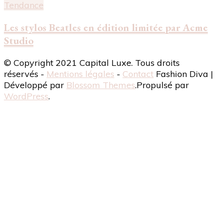
Tendance
Les stylos Beatles en édition limitée par Acme
Studio
© Copyright 2021 Capital Luxe. Tous droits
réservés -
Mentions légales
-
Contact
Fashion Diva |
Développé par
Blossom Themes
.Propulsé par
WordPress
.