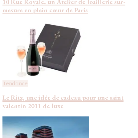
10 Rue Royale, un Atelier de Joaillerie sur-
mesure en plein cœur de Paris
Tendance
Le Ritz, une idée de cadeau pour une saint
valentin 2011 de luxe