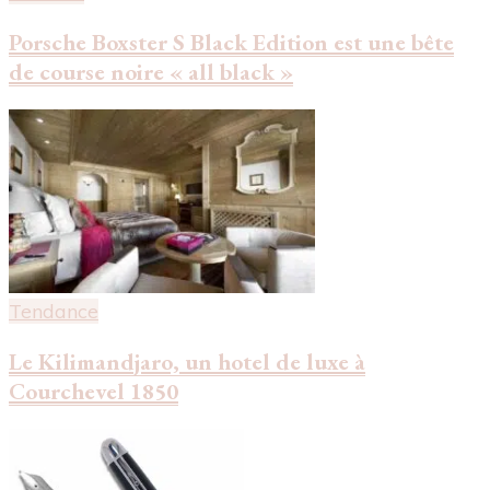
Porsche Boxster S Black Edition est une bête
de course noire « all black »
Tendance
Le Kilimandjaro, un hotel de luxe à
Courchevel 1850