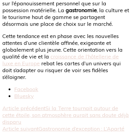
sur l’épanouissement personnel que sur la
possession matérielle. La
gastronomie
, la culture et
le tourisme haut de gamme se partagent
désormais une place de choix sur le marché.
Cette tendance est en phase avec les nouvelles
attentes d’une clientèle affinée, exigeante et
globalement plus jeune. Cette orientation vers la
qualité de vie et la
croissance de l’hôtellerie de
luxe en Europe
rebat les cartes d’un univers qui
doit s’adapter ou risquer de voir ses fidèles
s’éloigner.
Partager
Facebook
la
Bluesky
publication
Navigation
Article précédent
Si la Terre tournait autour de
"Le
cette étoile, son atmosphère aurait sans doute déjà
marché
d'article
disparu
mondial
Article suivant
Gastronomie d’exception : L’Aparté
du