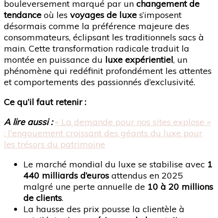
bouleversement marqué par un
changement de
tendance
où les
voyages de luxe
s’imposent
désormais comme la préférence majeure des
consommateurs, éclipsant les traditionnels sacs à
main. Cette transformation radicale traduit la
montée en puissance du
luxe expérientiel
, un
phénomène qui redéfinit profondément les attentes
et comportements des passionnés d’exclusivité.
Ce qu’il faut retenir :
A lire aussi :
« La demande pour nos sites explose »
: l'engouement croissant des géants du luxe pour
les trésors du patrimoine
Le marché mondial du luxe se stabilise avec
1
440 milliards d’euros
attendus en 2025
malgré une perte annuelle de
10 à 20 millions
de clients
.
La hausse des prix pousse la clientèle à