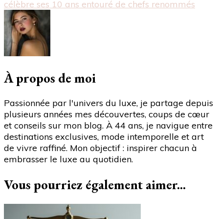
célèbre ses 10 ans entouré de chefs renommés
luxe
se
transforme
:
les
voyages
supplantent
À propos de moi
les
sacs
Passionnée par l'univers du luxe, je partage depuis
à
plusieurs années mes découvertes, coups de cœur
main
et conseils sur mon blog. À 44 ans, je navigue entre
dans
destinations exclusives, mode intemporelle et art
le
de vivre raffiné. Mon objectif : inspirer chacun à
cœur
embrasser le luxe au quotidien.
des
consommateurs"
Vous pourriez également aimer...