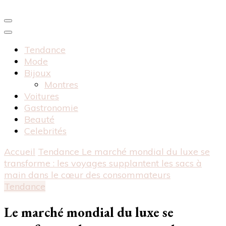
Tendance
Mode
Bijoux
Montres
Voitures
Gastronomie
Beauté
Celebrités
Accueil
Tendance
Le marché mondial du luxe se
transforme : les voyages supplantent les sacs à
main dans le cœur des consommateurs
Tendance
Le marché mondial du luxe se