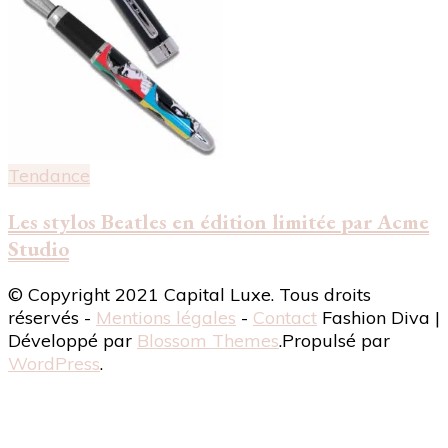
Tendance
Les stylos Beatles en édition limitée par Acme
Studio
© Copyright 2021 Capital Luxe. Tous droits
réservés -
Mentions légales
-
Contact
Fashion Diva |
Développé par
Blossom Themes
.Propulsé par
WordPress
.