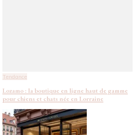
Tendance
Lozamo : la boutique en ligne haut de gamme
pour chiens et chats née en Lorraine