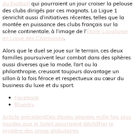
du football
qui pourraient un jour croiser la pelouse
des clubs dirigés par ces magnats. La Ligue 1
s’enrichit aussi d’initiatives récentes, telles que la
montée en puissance des clubs français sur la
scène continentale, à l’image de l’
Étoile Lavalloise
en Ligue des Champions
.
Alors que le duel se joue sur le terrain, ces deux
familles poursuivent leur combat dans des sphères
aussi diverses que la mode, l’art ou la
philanthropie, creusant toujours davantage un
sillon à la fois féroce et respectueux au cœur du
business du luxe et du sport.
Partager
Facebook
la
Bluesky
publication
Navigation
Article précédent
Des étoiles géantes mille fois plus
"Paris
lourdes que le Soleil pourraient déchiffrer le
FC
d'article
mystère des amas globulaires
–