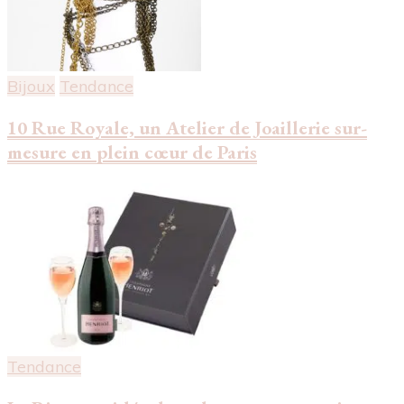
Bijoux
Tendance
10 Rue Royale, un Atelier de Joaillerie sur-
mesure en plein cœur de Paris
Tendance