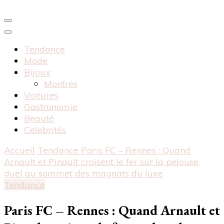
Tendance
Mode
Bijoux
Montres
Voitures
Gastronomie
Beauté
Celebrités
Accueil
Tendance
Paris FC – Rennes : Quand
Arnault et Pinault croisent le fer sur la pelouse,
duel au sommet des magnats du luxe
Tendance
Paris FC – Rennes : Quand Arnault et