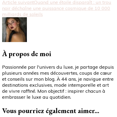
Article suivant
Quand une étoile disparaît : un trou
Rennes
noir déchaîne une puissance cosmique de 10 000
:
milliards de soleils
Quand
Arnault
et
Pinault
croisent
le
fer
À propos de moi
sur
la
Passionnée par l'univers du luxe, je partage depuis
pelouse,
plusieurs années mes découvertes, coups de cœur
duel
et conseils sur mon blog. À 44 ans, je navigue entre
au
destinations exclusives, mode intemporelle et art
sommet
de vivre raffiné. Mon objectif : inspirer chacun à
des
embrasser le luxe au quotidien.
magnats
du
Vous pourriez également aimer...
luxe"