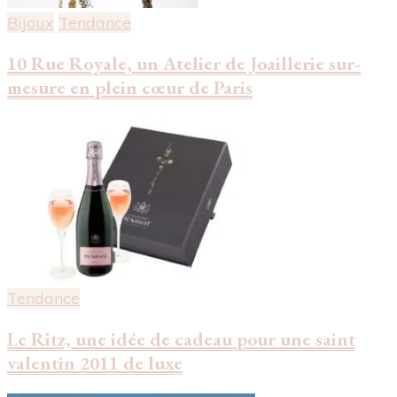
Bijoux
Tendance
10 Rue Royale, un Atelier de Joaillerie sur-
mesure en plein cœur de Paris
Tendance
Le Ritz, une idée de cadeau pour une saint
valentin 2011 de luxe