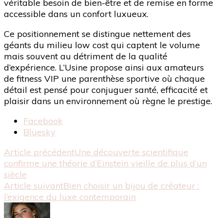
véritable besoin de bien-être et de remise en forme
accessible dans un confort luxueux.
Ce positionnement se distingue nettement des
géants du milieu low cost qui captent le volume
mais souvent au détriment de la qualité
d’expérience. L’Usine propose ainsi aux amateurs
de fitness VIP une parenthèse sportive où chaque
détail est pensé pour conjuguer santé, efficacité et
plaisir dans un environnement où règne le prestige.
Partager
Facebook
la
Bluesky
publication
Navigation
Article précédent
Une découverte scientifique
"L’Usine
confirme une théorie d’Einstein vieille de plus d’un
:
d'article
siècle
L’alliance
Article suivant
Bien choisir un bijou de créateur :
parfaite
l’exigence du luxe contemporain
du
luxe