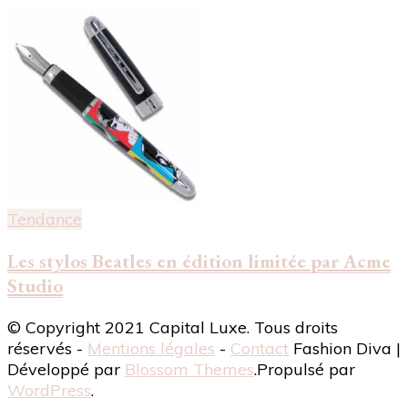
Tendance
Les stylos Beatles en édition limitée par Acme
Studio
© Copyright 2021 Capital Luxe. Tous droits
réservés -
Mentions légales
-
Contact
Fashion Diva |
Développé par
Blossom Themes
.Propulsé par
WordPress
.