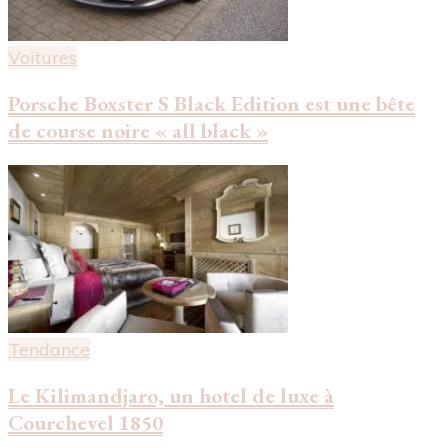
Voitures
Porsche Boxster S Black Edition est une bête
de course noire « all black »
Tendance
Le Kilimandjaro, un hotel de luxe à
Courchevel 1850