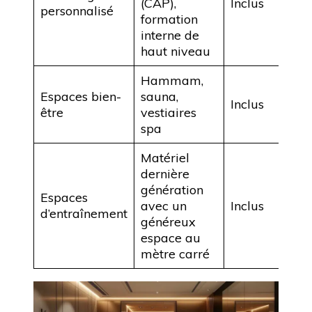
(CAP),
Inclus
personnalisé
vo
formation
interne de
haut niveau
Hammam,
Espaces bien-
sauna,
Inclus
Acc
être
vestiaires
spa
Matériel
dernière
génération
Espaces
Ouv
avec un
Inclus
d’entraînement
les
généreux
espace au
mètre carré