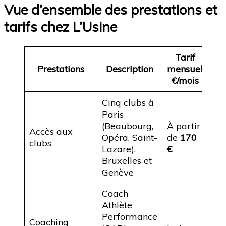
Vue d’ensemble des prestations et
tarifs chez L’Usine
Tarif
Prestations
Description
mensuel
Dis
€/mois
Cinq clubs à
Paris
(Beaubourg,
À partir
Accès aux
Ab
Opéra, Saint-
de
170
clubs
an
Lazare),
€
Bruxelles et
Genève
Coach
Athlète
Performance
Coaching
Sur