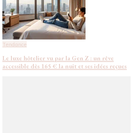
Tendance
Le luxe hôtelier vu par la Gen Z : un rêve
accessible dès 165 € la nuit et ses idées reçues