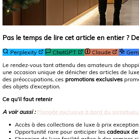
Pas le temps de lire cet article en entier ? 
Perplexity
ChatGPT
Claude
Gemi
Le rendez-vous tant attendu des amateurs de shopp
une occasion unique de dénicher des articles de lux
des préoccupations, ces
promotions exclusives
promet
des objets d’exception.
Ce qu’il faut retenir
A voir aussi :
Plongée exclusive à bord du somptueux 
Accès à des collections de luxe à prix exceptio
Opportunité rare pour anticiper les
cadeaux de
Shopping de luxe facilité grâce à des remises si