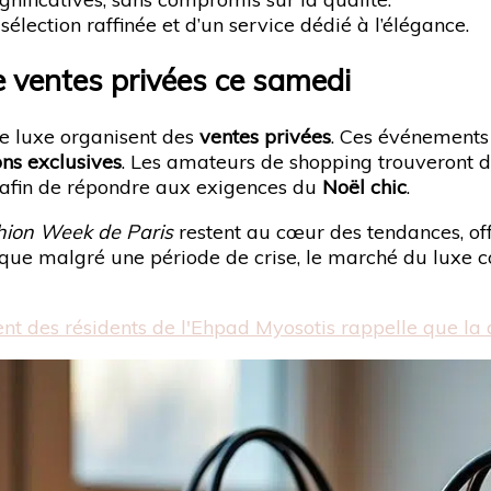
lection raffinée et d’un service dédié à l’élégance.
 ventes privées ce samedi
le luxe organisent des
ventes privées
. Ces événements
ns exclusives
. Les amateurs de shopping trouveront d
s afin de répondre aux exigences du
Noël chic
.
hion Week de Paris
restent au cœur des tendances, off
 que malgré une période de crise, le marché du luxe con
t des résidents de l'Ehpad Myosotis rappelle que la d