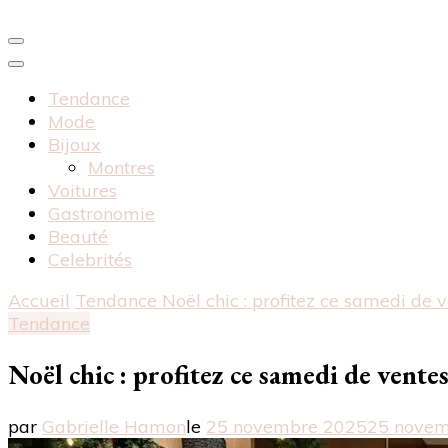
Tendance
Mode
Bijoux
Montres
Voitures
Gastronomie
Beauté
Celebrités
Accueil
Tendance
Noël chic : profitez ce samedi de 
Tendance
Noël chic : profitez ce samedi de vente
par
Gabrielle Hamon
le
25 novembre 2025
25 novem