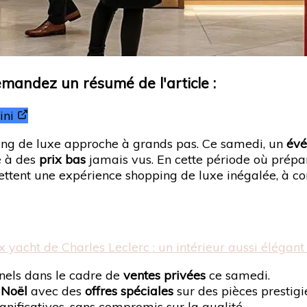
Demandez un résumé de l'article :
ni
ing de luxe approche à grands pas. Ce samedi, un
évé
e à des
prix bas
jamais vus. En cette période où prépa
tent une expérience shopping de luxe inégalée, à con
yacht de Charles Leclerc : un intérieur aussi élégant
nnels dans le cadre de
ventes privées
ce samedi.
 Noël
avec des
offres spéciales
sur des pièces prestigi
gnificatives, sans compromis sur la qualité.