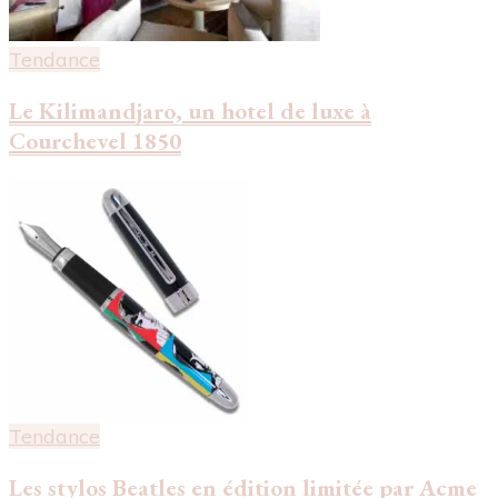
Tendance
Le Kilimandjaro, un hotel de luxe à
Courchevel 1850
Tendance
Les stylos Beatles en édition limitée par Acme