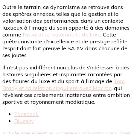
Outre le terrain, ce dynamisme se retrouve dans
des sphères annexes, telles que la gestion et la
valorisation des performances, dans un contexte
luxueux à l’image du soin apporté à des domaines
comme
l’assurance automobile de luxe
. Cette
quête constante d’excellence et de prestige reflète
l’esprit dont fait preuve le SA XV dans chacune de
ses joutes.
Il n’est pas indifférent non plus de s’intéresser à des
histoires singulières et inspirantes racontées par
des figures du luxe et du sport, à l’image de
Tom
Brady et sa relation singulière avec Macron
, qui
révèlent ces croisements inattendus entre ambition
sportive et rayonnement médiatique.
Partager
Facebook
la
Bluesky
publication
Article précédent
Ces acheteurs aspirationnels, âgés