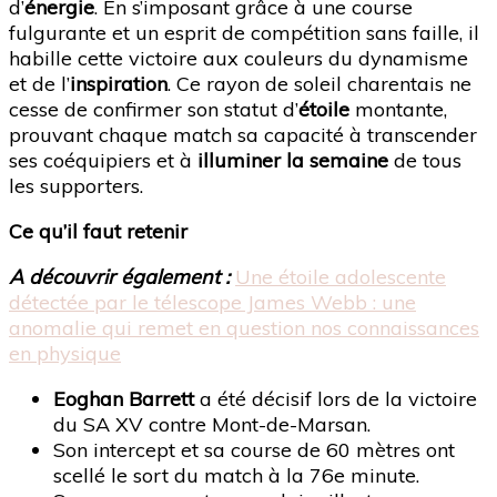
d’
énergie
. En s’imposant grâce à une course
fulgurante et un esprit de compétition sans faille, il
habille cette victoire aux couleurs du dynamisme
et de l’
inspiration
. Ce rayon de soleil charentais ne
cesse de confirmer son statut d’
étoile
montante,
prouvant chaque match sa capacité à transcender
ses coéquipiers et à
illuminer la semaine
de tous
les supporters.
Ce qu’il faut retenir
A découvrir également :
Une étoile adolescente
détectée par le télescope James Webb : une
anomalie qui remet en question nos connaissances
en physique
Eoghan Barrett
a été décisif lors de la victoire
du SA XV contre Mont-de-Marsan.
Son intercept et sa course de 60 mètres ont
scellé le sort du match à la 76e minute.