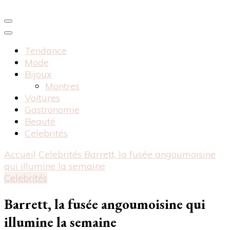
Tendance
Mode
Bijoux
Montres
Voitures
Gastronomie
Beauté
Celebrités
Accueil
Celebrités
Barrett, la fusée angoumoisine
qui illumine la semaine
Celebrités
Barrett, la fusée angoumoisine qui
illumine la semaine