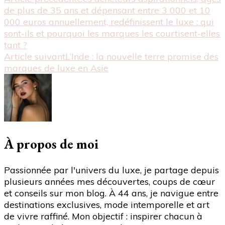
Navigation
"Barrett,
de plus de 35 ans et dépensant entre 3 000 et 10
la
d'article
000 euros annuellement, redéfinissent le luxe : qui
fusée
sont-ils et pourquoi les marques les courtisent-elles
angoumoisine
tant ?
qui
Article suivant
L’Inde : la nouvelle terre promise des
illumine
marques de luxe en Asie
la
semaine"
À propos de moi
Passionnée par l'univers du luxe, je partage depuis
plusieurs années mes découvertes, coups de cœur
et conseils sur mon blog. À 44 ans, je navigue entre
destinations exclusives, mode intemporelle et art
de vivre raffiné. Mon objectif : inspirer chacun à