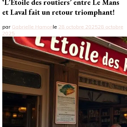
‘L’Étoile des routiers’ entre Le Mans
et Laval fait un retour triomphant!
par
Gabrielle Hamon
le
28 octobre 2025
28 octobre
2025