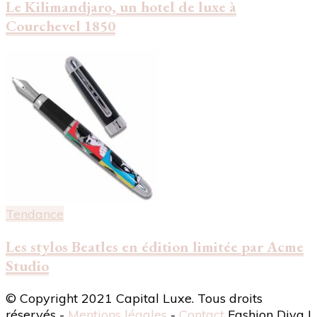
Le Kilimandjaro, un hotel de luxe à
Courchevel 1850
Tendance
Les stylos Beatles en édition limitée par Acme
Studio
© Copyright 2021 Capital Luxe. Tous droits
réservés -
Mentions légales
-
Contact
Fashion Diva |