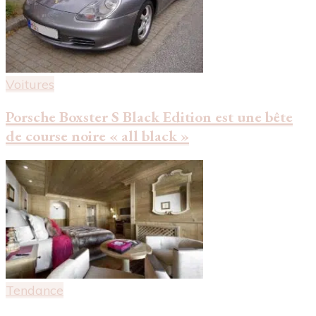
Voitures
Porsche Boxster S Black Edition est une bête
de course noire « all black »
Tendance