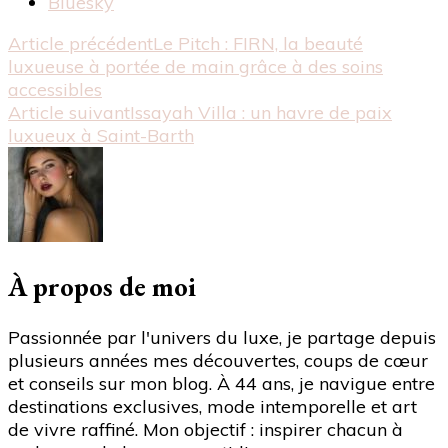
la
Bluesky
publication
Navigation
Article précédent
Le Pitch : FIRN, la beauté
"Un
luxueuse à portée de main grâce à des soins
brin
d'article
accessibles
de
Article suivant
Issayah Villa : un havre de paix
folie
luxueux à Saint-Barth
:
le
restaurant
‘L’Étoile
des
routiers’
entre
À propos de moi
Le
Mans
Passionnée par l'univers du luxe, je partage depuis
et
plusieurs années mes découvertes, coups de cœur
Laval
et conseils sur mon blog. À 44 ans, je navigue entre
fait
destinations exclusives, mode intemporelle et art
un
de vivre raffiné. Mon objectif : inspirer chacun à
retour