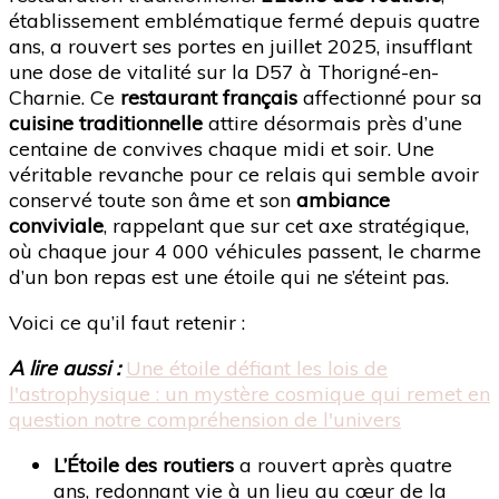
établissement emblématique fermé depuis quatre
ans, a rouvert ses portes en juillet 2025, insufflant
une dose de vitalité sur la D57 à Thorigné-en-
Charnie. Ce
restaurant français
affectionné pour sa
cuisine traditionnelle
attire désormais près d’une
centaine de convives chaque midi et soir. Une
véritable revanche pour ce relais qui semble avoir
conservé toute son âme et son
ambiance
conviviale
, rappelant que sur cet axe stratégique,
où chaque jour 4 000 véhicules passent, le charme
d’un bon repas est une étoile qui ne s’éteint pas.
Voici ce qu’il faut retenir :
A lire aussi :
Une étoile défiant les lois de
l'astrophysique : un mystère cosmique qui remet en
question notre compréhension de l'univers
L’Étoile des routiers
a rouvert après quatre
ans, redonnant vie à un lieu au cœur de la