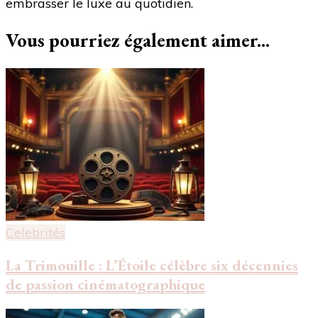
embrasser le luxe au quotidien.
triomphant!"
Vous pourriez également aimer...
Celebrités
La Trimouille : L’Étoile célèbre six décennies
de passion cinématographique