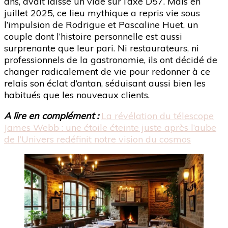
ans, avait laissé un vide sur l’axe D57. Mais en
juillet 2025, ce lieu mythique a repris vie sous
l’impulsion de Rodrigue et Pascaline Huet, un
couple dont l’histoire personnelle est aussi
surprenante que leur pari. Ni restaurateurs, ni
professionnels de la gastronomie, ils ont décidé de
changer radicalement de vie pour redonner à ce
relais son éclat d’antan, séduisant aussi bien les
habitués que les nouveaux clients.
A lire en complément :
La révélation du télescope
James Webb : une étoile éteinte juste après l’aube
de l’Univers redéfinit notre vision du cosmos