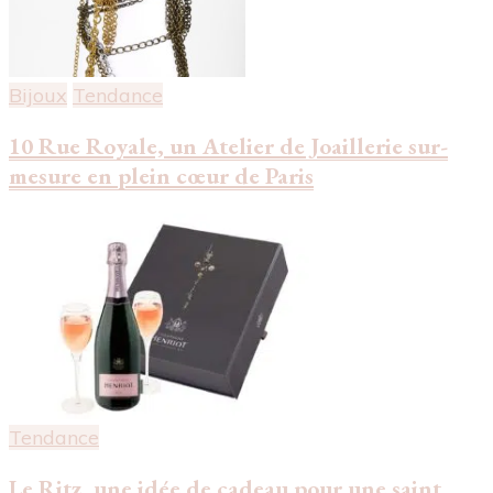
Bijoux
Tendance
10 Rue Royale, un Atelier de Joaillerie sur-
mesure en plein cœur de Paris
Tendance
Le Ritz, une idée de cadeau pour une saint