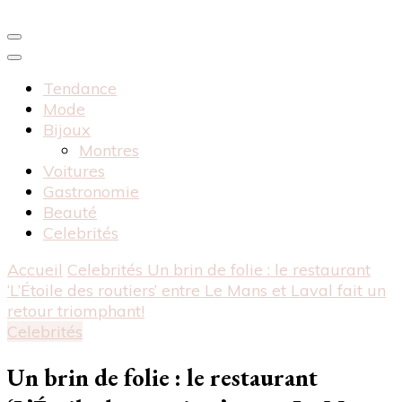
Tendance
Mode
Bijoux
Montres
Voitures
Gastronomie
Beauté
Celebrités
Accueil
Celebrités
Un brin de folie : le restaurant
‘L’Étoile des routiers’ entre Le Mans et Laval fait un
retour triomphant!
Celebrités
Un brin de folie : le restaurant