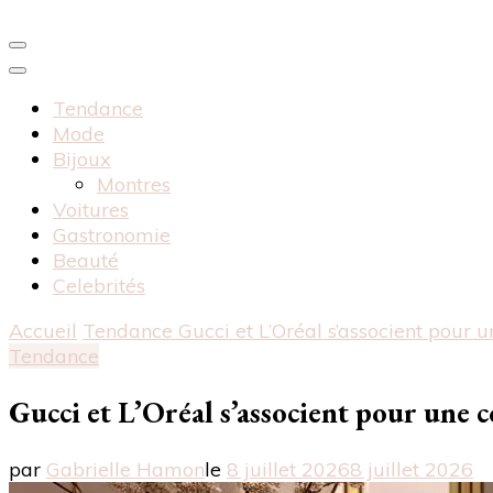
Tendance
Mode
Bijoux
Montres
Voitures
Gastronomie
Beauté
Celebrités
Accueil
Tendance
Gucci et L’Oréal s’associent pour 
Tendance
Gucci et L’Oréal s’associent pour une c
par
Gabrielle Hamon
le
8 juillet 2026
8 juillet 2026