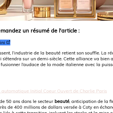
Demandez un résumé de l'article :
ni
nt, l’industrie de la beauté retient son souffle. La r
i s’étendra sur un demi-siècle. Cette alliance va bien
r fusionner l’audace de la mode italienne avec la pui
 automatique Initial Coeur Ouvert de Charlie Paris
de 50 ans dans le secteur
beauté
, anticipation de la f
ès de 400 millions de dollars versée à Coty en échange
liés à cette transition, incluant les stocks et la mis