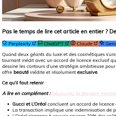
Pas le temps de lire cet article en entier ? 
Perplexity
ChatGPT
Claude
Gemi
Quand deux géants du luxe et des cosmétiques s’unisse
tournant inédit avec un accord de licence exclusif qu
dessine les contours d’une stratégie ambitieuse pou
offre
beauté
inédite et résolument
exclusive
.
Ce qu’il faut retenir
A lire en complément :
Découvrez la dernière montre
Gucci et L’Oréal
concluent un accord de licence 
La transaction implique une indemnisation de pr
L’Oréal s’engage à couvrir environ 70% des coûts 