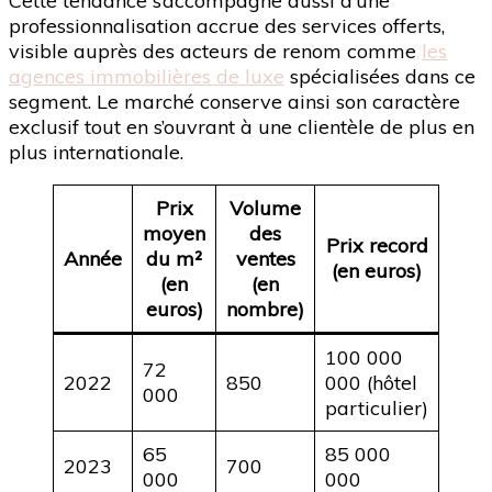
Cette tendance s’accompagne aussi d’une
professionnalisation accrue des services offerts,
visible auprès des acteurs de renom comme
les
agences immobilières de luxe
spécialisées dans ce
segment. Le marché conserve ainsi son caractère
exclusif tout en s’ouvrant à une clientèle de plus en
plus internationale.
Prix
Volume
moyen
des
Prix record
Année
du m²
ventes
(en euros)
(en
(en
euros)
nombre)
100 000
72
2022
850
000 (hôtel
000
particulier)
65
85 000
2023
700
000
000