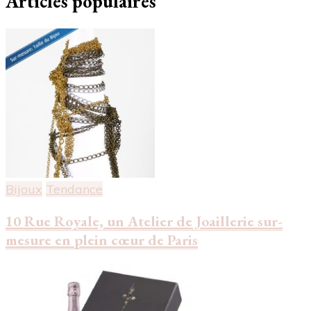
Articles populaires
Bijoux
Tendance
10 Rue Royale, un Atelier de Joaillerie sur-
mesure en plein cœur de Paris