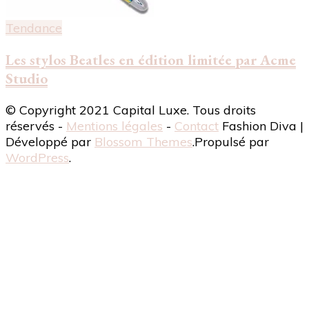
Tendance
Les stylos Beatles en édition limitée par Acme
Studio
© Copyright 2021 Capital Luxe. Tous droits
réservés -
Mentions légales
-
Contact
Fashion Diva |
Développé par
Blossom Themes
.Propulsé par
WordPress
.