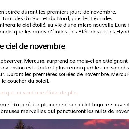
 en soirée durant les premiers jours de novembre.
es Taurides du Sud et du Nord, puis les Léonides.
minera le
ciel étoilé
, suivie d’une micro nouvelle Lune 
, tandis que les amas d’étoiles des Pléiades et des Hy
le ciel de novembre
à observer,
Mercure
, surprend ce mois-ci en atteignant
ascension est d’autant plus remarquable que son obse
r. Durant les premières soirées de novembre, Mercure s
le coucher du soleil.
ne qui lui vaut une étoile de plus
et d’apprécier pleinement son éclat fugace, souvent e
reuses merveilles qui ponctueront les nuits de nove