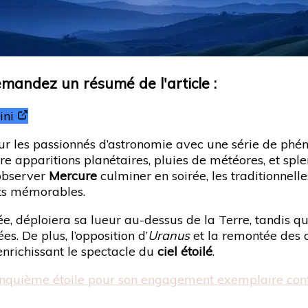
Demandez un résumé de l'article :
ni
les passionnés d’astronomie avec une série de phéno
re apparitions planétaires, pluies de météores, et spl
’observer
Mercure
culminer en soirée, les traditionnell
its mémorables.
ée, déploiera sa lueur au-dessus de la Terre, tandis q
es. De plus, l’opposition d’
Uranus
et la remontée des c
nrichissant le spectacle du
ciel étoilé
.
a cinquième étoile pour son engagement exemplaire con