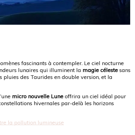
mènes fascinants à contempler. Le ciel nocturne
endeurs lunaires qui illuminent la
magie céleste
sans
es pluies des Taurides en double version, et la
u’une
micro nouvelle Lune
offrira un ciel idéal pour
onstellations hivernales par-delà les horizons
tre la pollution lumineuse