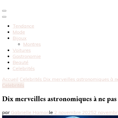
Tendance
Mode
Bijoux
Montres
Voitures
Gastronomie
Beauté
Celebrités
Accueil
Celebrités
Dix merveilles astronomiques à
Celebrités
Dix merveilles astronomiques à ne p
par
Gabrielle Hamon
le
2 novembre 2025
2 novembr