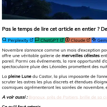
Pas le temps de lire cet article en entier ? 
Perplexity
ChatGPT
Claude
Gemi
Novembre s’annonce comme un mois d’exception pour 
offre une véritable galerie de
merveilles célestes
ent
pareil. Parmi ces événements, la rare opportunité d
spectaculaire pluie des Léonides promettent des nu
La
pleine Lune
du Castor, la plus imposante de l’ann
scruter les astres les plus discrets et étendues éloigné
cosmiques agrémenteront les soirées de novembre, e
A voir aussi :
Bignoux, près de Poitiers, brille de s
Ce qu’il faut retenir