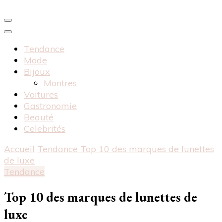
Tendance
Mode
Bijoux
Montres
Voitures
Gastronomie
Beauté
Celebrités
Accueil
Tendance
Top 10 des marques de lunettes
de luxe
Tendance
Top 10 des marques de lunettes de
luxe