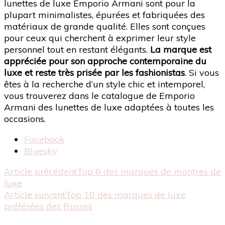
lunettes de luxe Emporio Armani sont pour la
plupart minimalistes, épurées et fabriquées des
matériaux de grande qualité. Elles sont conçues
pour ceux qui cherchent à exprimer leur style
personnel tout en restant élégants.
La marque est
appréciée pour son approche contemporaine du
luxe et reste très prisée par les fashionistas
. Si vous
êtes à la recherche d’un style chic et intemporel,
vous trouverez dans le catalogue de Emporio
Armani des lunettes de luxe adaptées à toutes les
occasions.
Partager
Facebook
la
Bluesky
publication
Navigation
Article précédent
Top 6 des marques de montres de
"Top
luxe
10
d'article
Article suivant
Top 10 des marques de luxe
des
préférées des Russes
marques
de