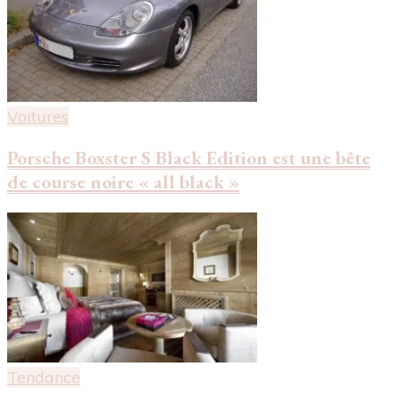
Voitures
Porsche Boxster S Black Edition est une bête
de course noire « all black »
Tendance