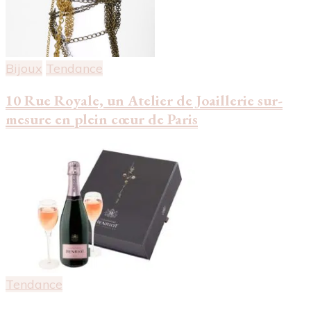
Bijoux
Tendance
10 Rue Royale, un Atelier de Joaillerie sur-
mesure en plein cœur de Paris
Tendance