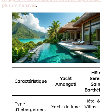
plus immersives
.
Hôtel
Yacht
Sereno
Caractéristique
Amangati
Saint-
Barthélémy
Hôtel &
Type
Yacht de luxe
Villas sur
d’hébergement