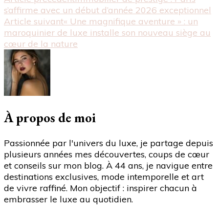
Navigation
"Voyages
s’affirme avec un début d’année 2026 exceptionnel
2026
d'article
Article suivant
« Une magnifique aventure » : un
:
maroquinier de luxe installe son nouveau siège au
Entre
cœur de la nature
élégance
maritime
et
découvertes
inédites"
À propos de moi
Passionnée par l'univers du luxe, je partage depuis
plusieurs années mes découvertes, coups de cœur
et conseils sur mon blog. À 44 ans, je navigue entre
destinations exclusives, mode intemporelle et art
de vivre raffiné. Mon objectif : inspirer chacun à
embrasser le luxe au quotidien.