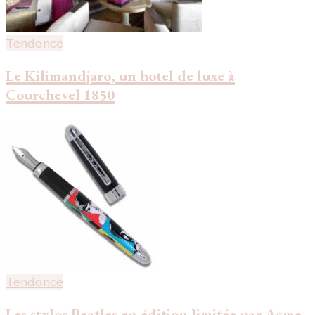
Tendance
Le Kilimandjaro, un hotel de luxe à
Courchevel 1850
Tendance
Les stylos Beatles en édition limitée par Acme