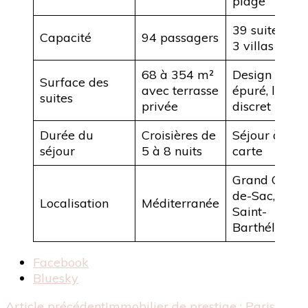
plage
39 suites et
Capacité
94 passagers
3 villas
68 à 354 m²
Design
Surface des
avec terrasse
épuré, luxe
suites
privée
discret
Durée du
Croisières de
Séjour à la
séjour
5 à 8 nuits
carte
Grand Cul-
de-Sac,
Localisation
Méditerranée
Saint-
Barthélémy
Partager
Facebook
la
Bluesky
publication
Article précédent
Immobilier de prestige : Paris