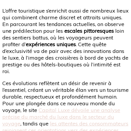
L’offre touristique s’enrichit aussi de nombreux lieux
qui combinent charme discret et attraits uniques.
En parcourant les tendances actuelles, on observe
une prédilection pour les
escales pittoresques
loin
des sentiers battus, où les voyageurs peuvent
profiter d’
expériences uniques
. Cette quête
d’exclusivité va de pair avec des innovations dans
le luxe, à l’image des croisières à bord de yachts de
prestige ou des hôtels-boutiques où l’intimité est
roi.
Ces évolutions reflètent un désir de revenir à
l’essentiel, créant un véritable élan vers un tourisme
durable, respectueux et profondément humain.
Pour une plongée dans ce nouveau monde du
voyage, le site
Capital Luxe dévoile une analyse
précise du marché du luxe dans le secteur du
voyage
, tandis que
les attentes des consommateurs
rejoignent ces orientations vers des expériences