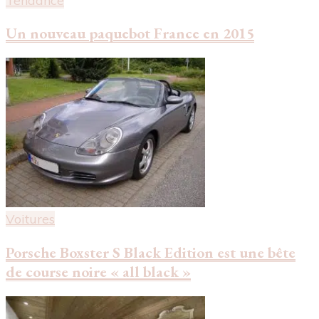
Tendance
Un nouveau paquebot France en 2015
Voitures
Porsche Boxster S Black Edition est une bête
de course noire « all black »