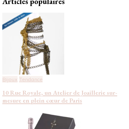
Articles populaires
Bijoux
Tendance
10 Rue Royale, un Atelier de Joaillerie sur-
mesure en plein cœur de Paris