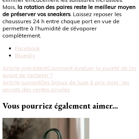
Mais,
la rotation des paires reste le meilleur moyen
de préserver vos sneakers
. Laissez reposer les
chaussures 24 h entre chaque port en vue de
permettre à l’humidité de s’évaporer
complètement.
Partager
Facebook
la
Bluesky
publication
Navigation
Article précédent
Comment évaluer la pureté de l’or
"Comment
avant de l’acheter ?
réussir
d'article
Article suivant
Des bijoux de luxe à prix mini : les
le
secrets des ventes privées
choix
d’un
Vous pourriez également aimer...
sneakers
blanche
pour
homme
?"